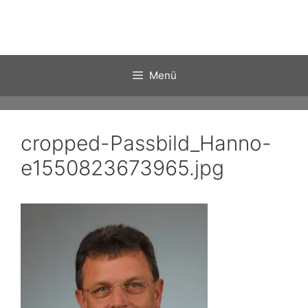
Zum
Inhalt
springen
Menü
cropped-Passbild_Hanno-
e1550823673965.jpg