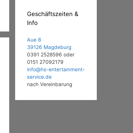
Geschäftszeiten &
Info
Aue 8
39126 Magdeburg
0391 2528596 oder
0151 27092179
info@hs-entertainment-
service.de
nach Vereinbarung